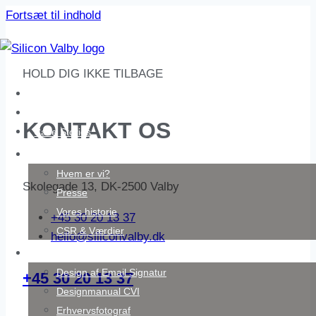
Fortsæt til indhold
HOLD DIG IKKE TILBAGE
Webdesign
Portfolio
K
O
N
T
A
K
T
O
S
Case Stories
Om Silicon Valby
Hvem er vi?
Skolegade 13, DK-2500 Valby
Presse
Vores historie
+45 30 20 13 37
CSR & Værdier
hello@siliconvalby.dk
Flere ydelser
Design af Email Signatur
+45 30 20 13 37
Designmanual CVI
Erhvervsfotograf