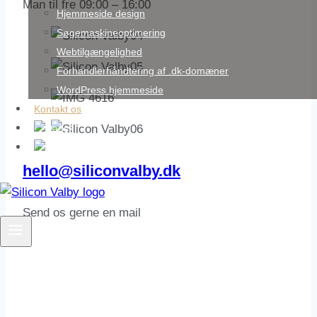
Man til fre 09:00 – 16:00
Hjemmeside design
Søgemaskineoptimering
Webtilgængelighed
Forhandlerhåndtering af .dk-domæner
WordPress hjemmeside
Kontakt os
hello@siliconvalby.dk
Send os gerne en mail