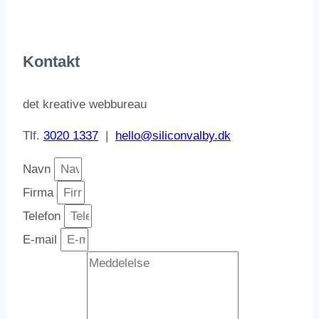
Kontakt
det kreative webbureau
Tlf.
3020 1337
|
hello@siliconvalby.dk
Navn
Firma
Telefon
E-mail