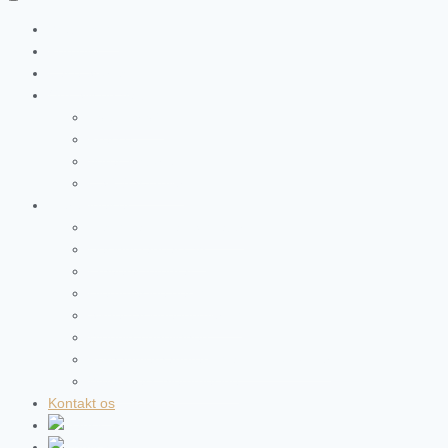
Webdesign
Portfolio
Case Stories
Om Silicon Valby
Hvem er vi?
Presse
Vores historie
CSR & Værdier
Flere ydelser
Design af Email Signatur
Designmanual CVI
Erhvervsfotograf
Hjemmeside design
Søgemaskineoptimering
Webtilgængelighed
Forhandlerhåndtering af .dk-domæner
WordPress hjemmeside
Kontakt os