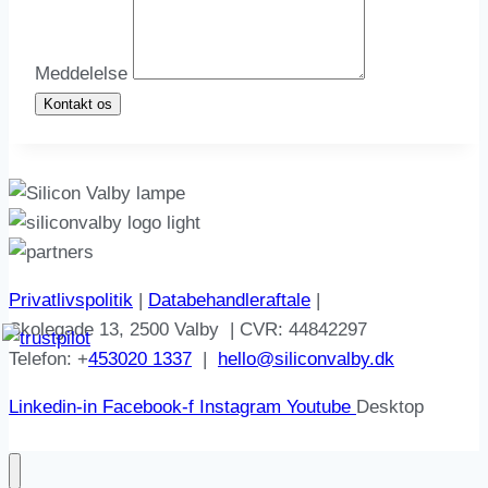
Meddelelse
Kontakt os
Privatlivspolitik
|
Databehandleraftale
|
Skolegade 13, 2500 Valby | CVR: 44842297
Telefon: +
453020 1337
|
hello@siliconvalby.dk
Linkedin-in
Facebook-f
Instagram
Youtube
Desktop